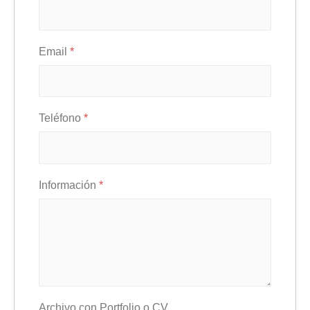
Email
*
Teléfono
*
Información
*
Archivo con Portfolio o CV